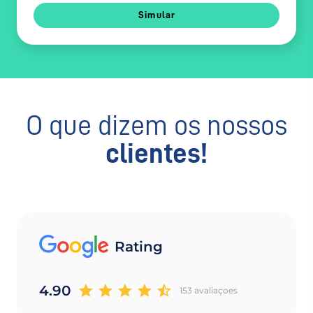
Simular
O que dizem os nossos
clientes!
Rating
4.90
153 avaliaçoes