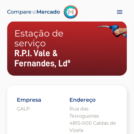
Estação de
serviço
R.P.I. Vale &
Fernandes, Ldª
Empresa
Endereço
GALP
Rua das
Teixogueiras
4815-000 Caldas de
Vizela