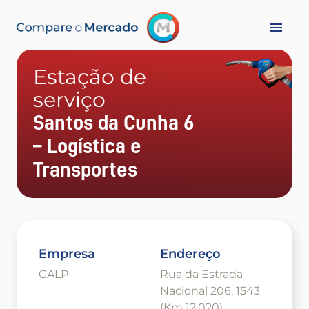
Estação de
serviço
Santos da Cunha 6
– Logística e
Transportes
Empresa
Endereço
GALP
Rua da Estrada
Nacional 206, 1543
(Km 12,020)