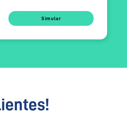
Simular
lientes!