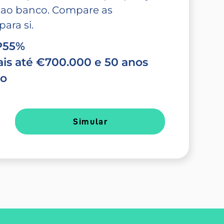
 ao banco. Compare as
ara si.
TP55%
is até €700.000 e 50 anos
do
Simular