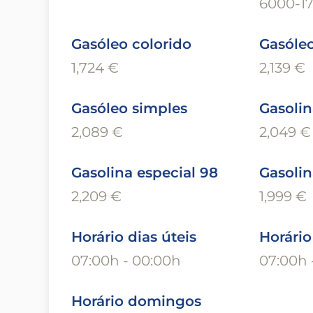
6000-17
Gasóleo colorido
Gasóleo
1,724 €
2,139 €
Gasóleo simples
Gasolin
2,089 €
2,049 €
Gasolina especial 98
Gasolin
2,209 €
1,999 €
Horário dias úteis
Horári
07:00h - 00:00h
07:00h 
Horário domingos