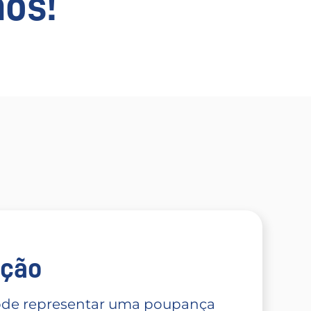
os!
̧ão
 pode representar uma poupança