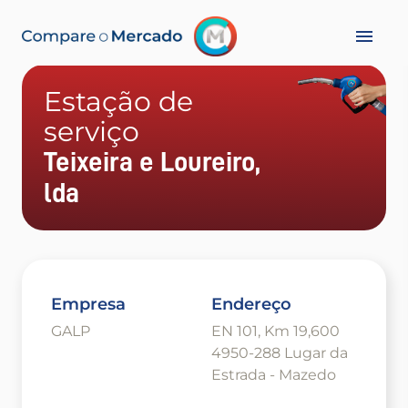
Estação de
serviço
Teixeira e Loureiro,
lda
Empresa
Endereço
GALP
EN 101, Km 19,600
4950-288 Lugar da
Estrada - Mazedo