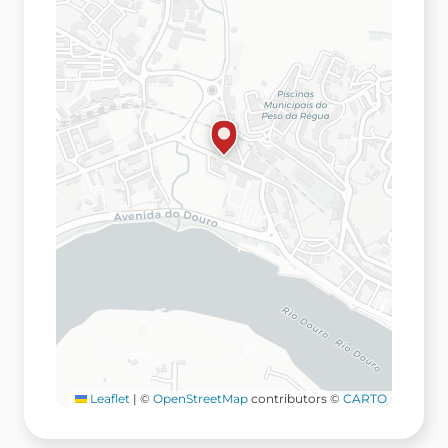
Leaflet
|
©
OpenStreetMap
contributors ©
CARTO