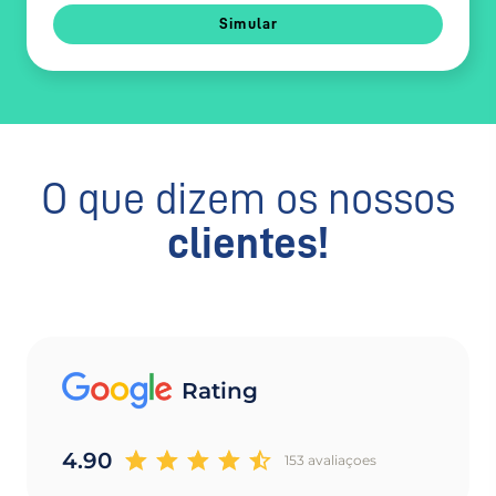
Simular
O que dizem os nossos
clientes!
Rating
4.90
153 avaliaçoes