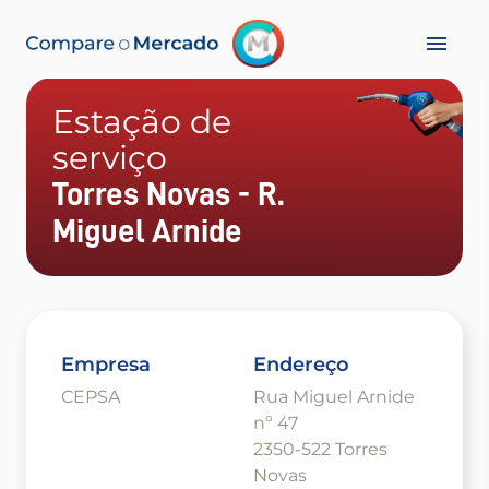
Estação de
serviço
Torres Novas - R.
Miguel Arnide
Empresa
Endereço
CEPSA
Rua Miguel Arnide
nº 47
2350-522 Torres
Novas