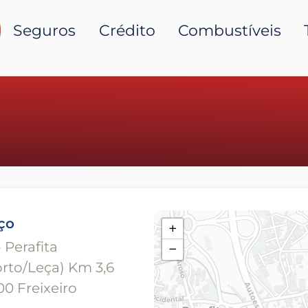
Seguros
Crédito
Combustíveis
ço
+
 Perafita
−
rto/Leça) Km 3,6
0 Freixeiro