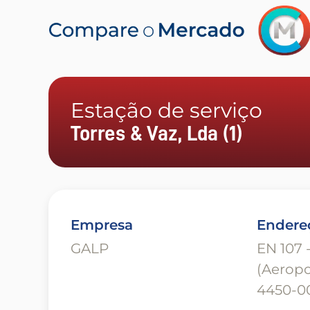
Estação de serviço
Torres & Vaz, Lda (1)
Empresa
Endere
GALP
EN 107 -
(Aeropo
4450-00