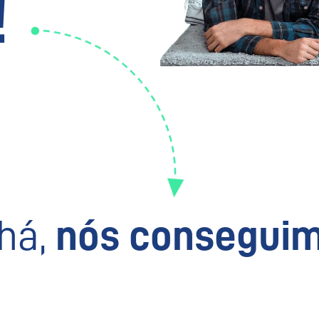
!
há,
nós conseguim