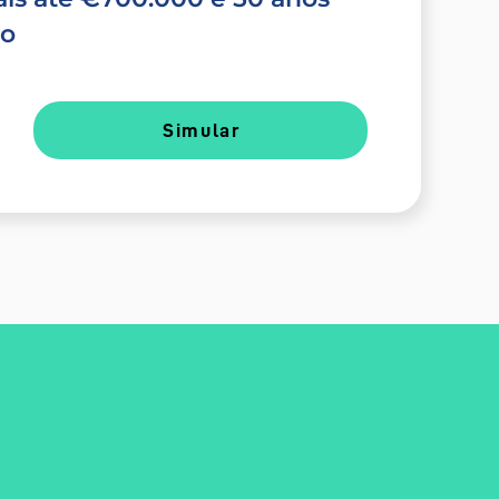
do
Simular