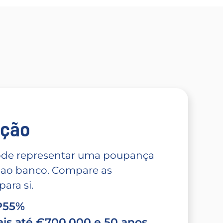
̧ão
 pode representar uma poupança
 ao banco. Compare as
ara si.
TP55%
is até €700.000 e 50 anos