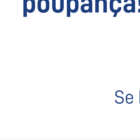
poupança
Se 