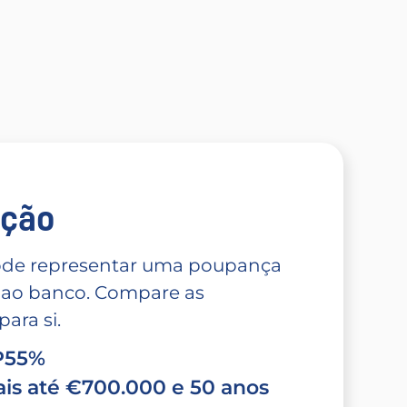
̧ão
 pode representar uma poupança
 ao banco. Compare as
ara si.
TP55%
is até €700.000 e 50 anos