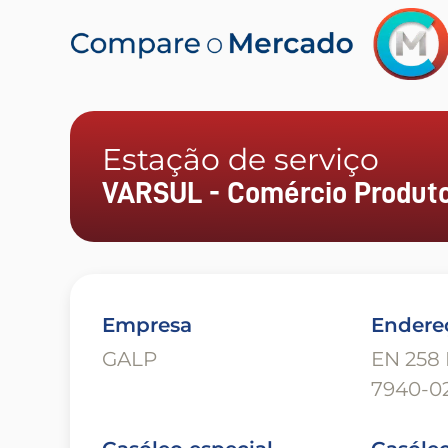
Estação de serviço
VARSUL - Comércio Produto
Empresa
Endere
GALP
EN 258 
7940-0