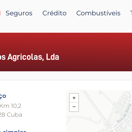
Seguros
Crédito
Combustíveis
s Agricolas, Lda
ço
+
Km 10,2
−
28 Cuba