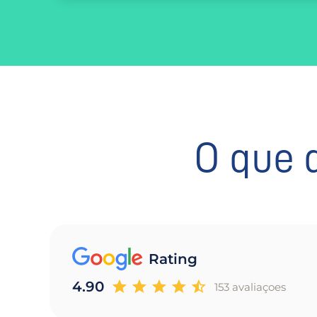
O que 
Rating
4.90
153 avaliaçoes