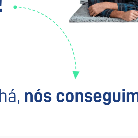
!
há,
nós conseguim