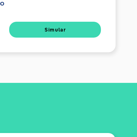
do
Simular