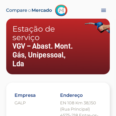
Estação de
serviço
VGV – Abast. Mont.
Gás, Unipessoal,
Lda
Empresa
Endereço
GALP
EN 108 Km 38,150
(Rua Principal)
4575-218 Entre-os-