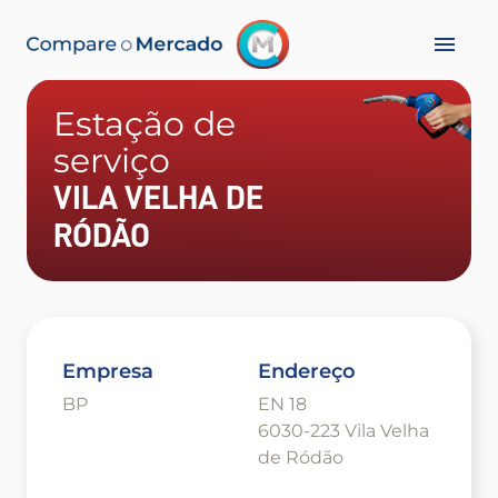
Estação de
serviço
VILA VELHA DE
RÓDÃO
Empresa
Endereço
BP
EN 18
6030-223 Vila Velha
de Ródão