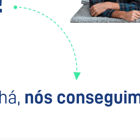
!
há,
nós conseguim