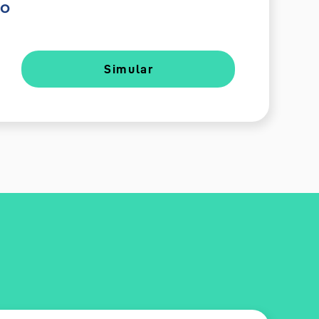
do
Simular