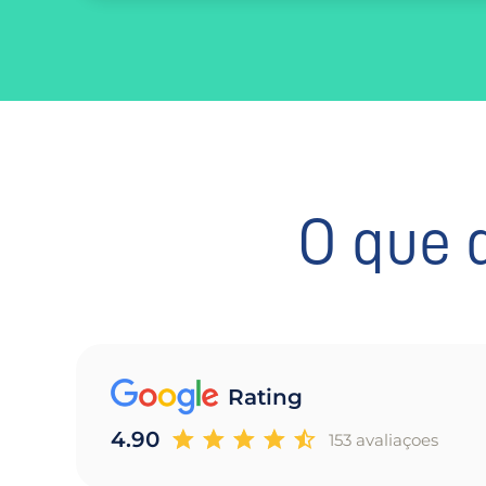
O que 
Rating
4.90
153 avaliaçoes