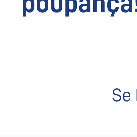
poupança
Se 