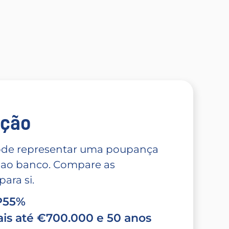
̧ão
 pode representar uma poupança
 ao banco. Compare as
ara si.
TP55%
is até €700.000 e 50 anos