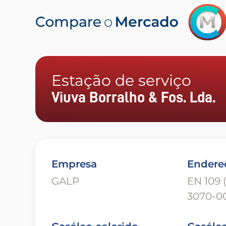
Estação de serviço
Viuva Borralho & Fos. Lda.
Empresa
Endere
GALP
EN 109 
3070-0