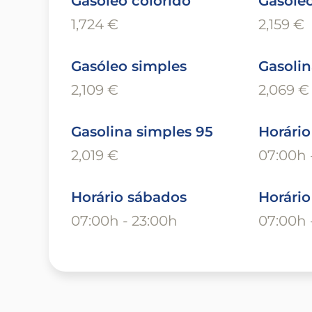
Gasóleo colorido
Gasóleo
1,724 €
2,159 €
Gasóleo simples
Gasolin
2,109 €
2,069 €
Gasolina simples 95
Horário
2,019 €
07:00h 
Horário sábados
Horári
07:00h - 23:00h
07:00h 