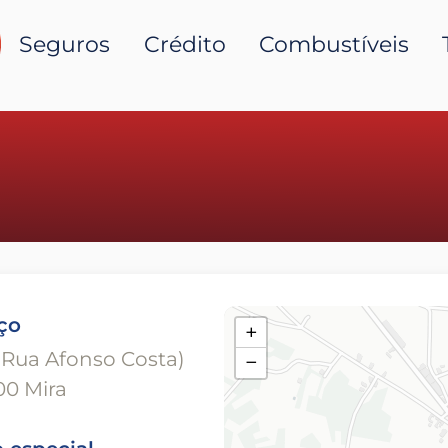
Seguros
Crédito
Combustíveis
ço
+
(Rua Afonso Costa)
−
00 Mira