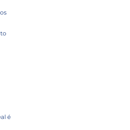
tos
nto
al é