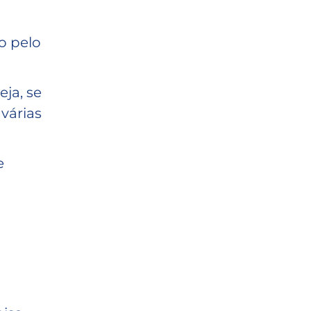
o pelo
ja, se
várias
e