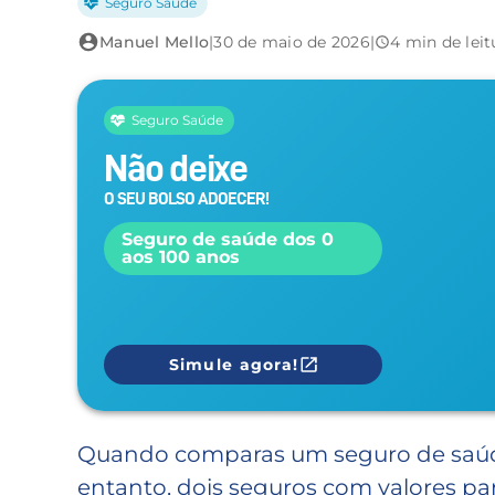
Seguro Saúde
Manuel Mello
|
30 de maio de 2026
|
4 min de leit
Seguro Saúde
Não deixe
O SEU BOLSO ADOECER!
Seguro de saúde dos 0
aos 100 anos
Simule agora!
Quando comparas um seguro de saúde,
entanto, dois seguros com valores p