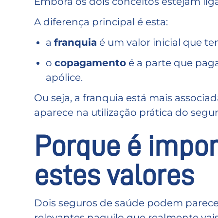
Embora os dois conceitos estejam lig
A diferença principal é esta:
a
franquia
é um valor inicial que t
o
copagamento
é a parte que pag
apólice.
Ou seja, a franquia está mais associ
aparece na utilização prática do segur
Porque é impor
estes valores
Dois seguros de saúde podem parecer
relevantes naquilo que realmente vais