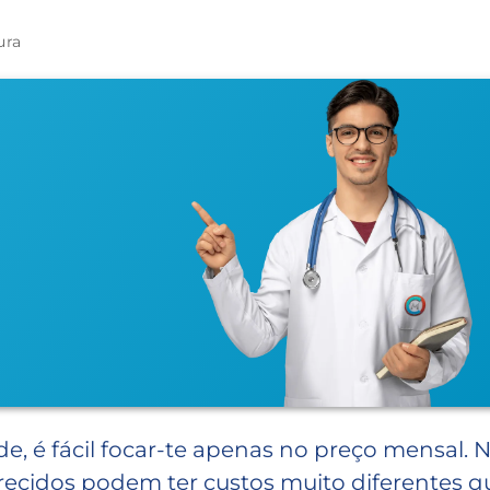
ura
 é fácil focar-te apenas no preço mensal. 
arecidos podem ter custos muito diferentes 