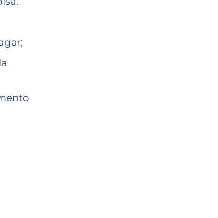
isa.
agar;
la
amento