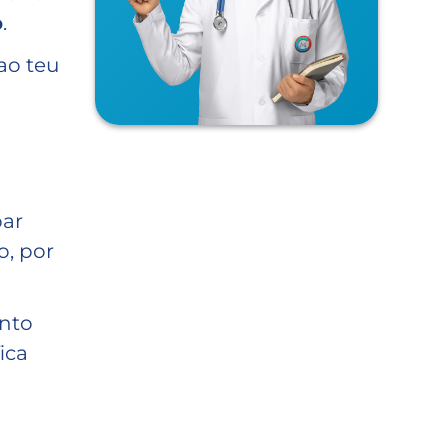
o
.
ao teu
par
o, por
anto
ica